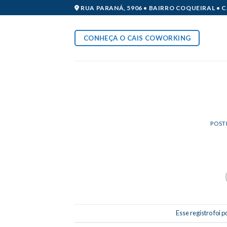
Skip
RUA PARANÁ, 5906 • BAIRRO COQUEIRAL • 
to
content
CONHEÇA O CAIS COWORKING
POST
Esse registro foi