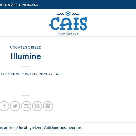
CASCAVEL • PARANÁ
UNCATEGORIZED
Illumine
ED ON
NOVEMBRO 17, 2023
BY
CAIS
 postado em
Uncategorized
.
Adicione aos favoritos
.